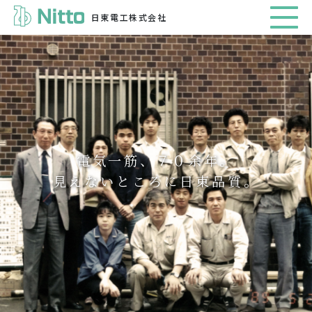
日東電工株式会社
電気一筋、７０余年。
見えないところに日東品質。