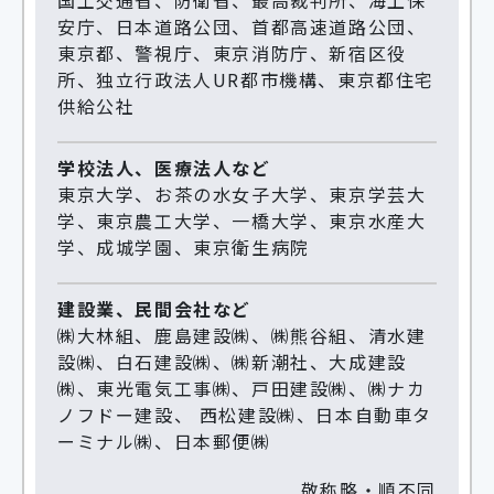
国土交通省、防衛省、最高裁判所、海上保
安庁、日本道路公団、首都高速道路公団、
東京都、警視庁、東京消防庁、新宿区役
所、独立行政法人UR都市機構、東京都住宅
供給公社
学校法人、医療法人など
東京大学、お茶の水女子大学、東京学芸大
学、東京農工大学、一橋大学、東京水産大
学、成城学園、東京衛生病院
建設業、民間会社など
㈱大林組、鹿島建設㈱、㈱熊谷組、清水建
設㈱、白石建設㈱、㈱新潮社、大成建設
㈱、東光電気工事㈱、戸田建設㈱、㈱ナカ
ノフドー建設、 西松建設㈱、日本自動車タ
ーミナル㈱、日本郵便㈱
敬称略・順不同